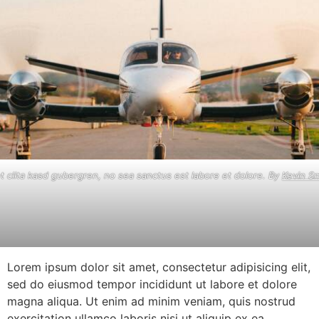
t clita kasd gubergren, no sea sanctus est labore et dolore. By
Kevin S
Lorem ipsum dolor sit amet, consectetur adipisicing elit,
sed do eiusmod tempor incididunt ut labore et dolore
magna aliqua. Ut enim ad minim veniam, quis nostrud
exercitation ullamco laboris nisi ut aliquip ex ea