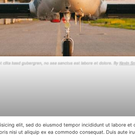
t clita kasd gubergren, no sea sanctus est labore et dolore. By
Kevin S
isicing elit, sed do eiusmod tempor incididunt ut labore et
oris nisi ut aliquip ex ea commodo consequat. Duis aute ir